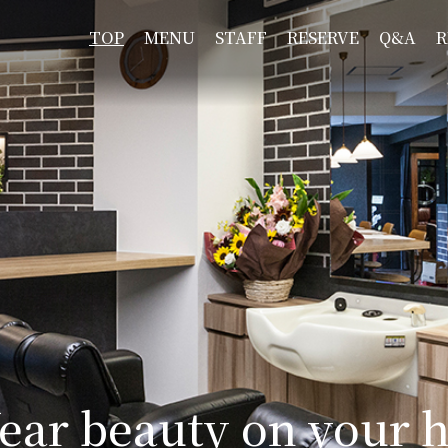
TOP
MENU
STAFF
RESERVE
Q&A
R
ear beauty on your h