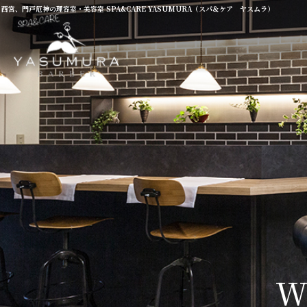
西宮、門戸厄神の理容室・美容室 SPA&CARE YASUMURA（スパ＆ケア ヤスムラ）
W