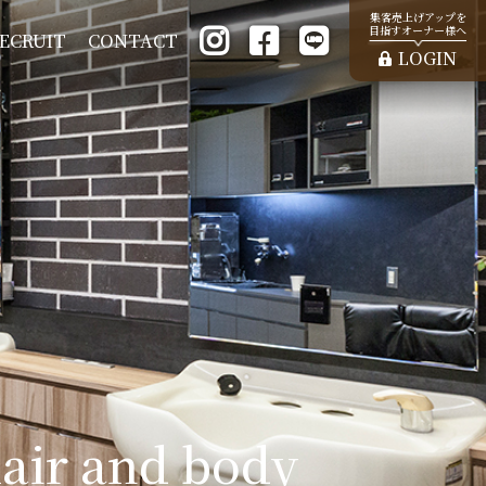
集客売上げアップを
目指すオーナー様へ
ECRUIT
CONTACT
LOGIN
air and body