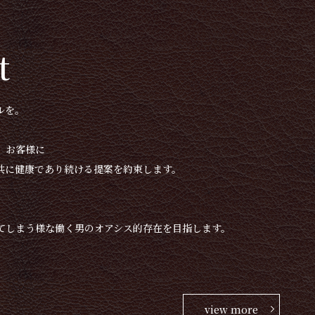
t
ルを。
、お客様に
共に健康であり続ける提案を約束します。
てしまう様な働く男のオアシス的存在を目指します。
view more